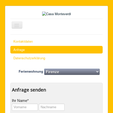
Navigation
an/aus
Home
Kontaktdaten
Wohnungen
Anfrage
Lage
Datenschutzerklärung
Bildhauerstudio
Ferienwohnung
Kontakt und Buchung
Anfrage senden
Ihr Name