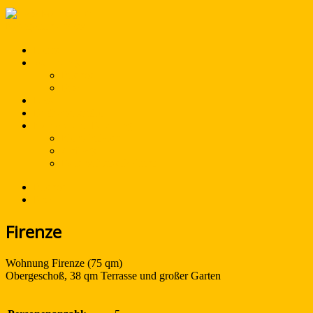
Navigation an/aus
Home
Wohnungen
Firenze
Pisa
Lage
Bildhauerstudio
Kontakt und Buchung
Kontaktdaten
Anfrage
Datenschutzerklärung
Firenze
Pisa
Firenze
Wohnung Firenze (75 qm)
Obergeschoß, 38 qm Terrasse und großer Garten