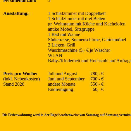
Personenanzahl:
5
Ausstattung:
1 Schlafzimmer mit Doppelbett
1 Schlafzimmer mit drei Betten
gr. Wohnraum mit Küche und Kachelofen
antike Möbel, Sitzgruppe
1 Bad mit Wanne
Südterrasse, Sonnenschirme, Gartenmöbel
2 Liegen, Grill
Waschmaschine (5,- € je Wäsche)
WLAN
Baby-/Kinderbett und Hochstuhl auf Anfrag
Preis pro Woche:
Juli und August
780,- €
(inkl. Nebenkosten)
Juni und September
700,- €
Stand 2026
andere Monate
550,- €
Endreinigung
60,- €
Die Ferienwohnung wird in der Regel wochenweise von Samstag auf Samstag vermietet